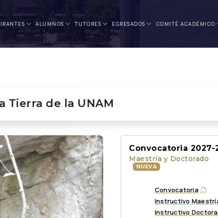
IR
A
NTES
ALUMNOS
TUTORES
EGRES
A
DOS
COMITÉ AC
A
DÉMICO
a Tierra de la UNAM
Convocatoria 2027-
Maestría y Doctorado
NUEVA
Convocatoria
Instructivo Maestrí
Instructivo Doctor