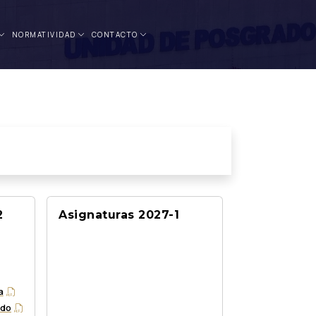
NORM
A
TIVID
A
D
CONT
A
CTO
2
Asignaturas 2027-1
a
ado