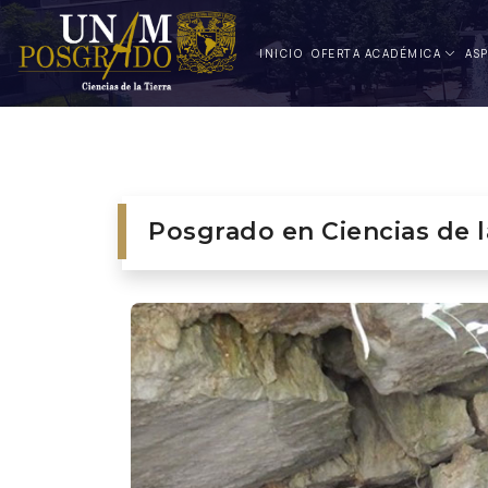
INICIO
OFERT
A
A
C
A
DÉMIC
A
ASP
Posgrado en Ciencias de l