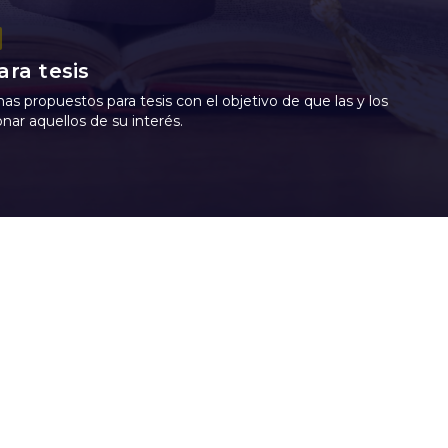
ra tesis
as propuestos para tesis con el objetivo de que las y los
nar aquellos de su interés.